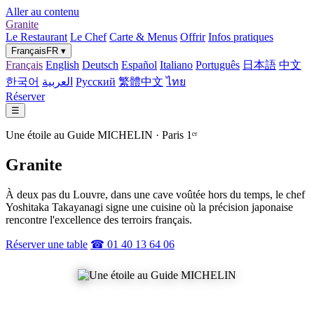
Aller au contenu
Granite
Le Restaurant
Le Chef
Carte & Menus
Offrir
Infos pratiques
Français
FR
▾
Français
English
Deutsch
Español
Italiano
Português
日本語
中文
한국어
العربية
Русский
繁體中文
ไทย
Réserver
☰
Une étoile au Guide MICHELIN · Paris 1ᵉʳ
Granite
À deux pas du Louvre, dans une cave voûtée hors du temps, le chef
Yoshitaka Takayanagi signe une cuisine où la précision japonaise
rencontre l'excellence des terroirs français.
Réserver une table
☎ 01 40 13 64 06