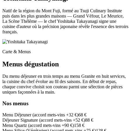
Natif de la région du Mont Fuji, formé au Tsuji Culinary Institute
puis dans les plus grandes maisons — Grand Véfour, Le Meurice,
La Scène Thélème — le chef Yoshitaka Takayanagi signe une
cuisine d'auteur où la précision japonaise révèle l'essence des terroirs
français.
Carte & Menus
Menus dégustation
Du menu déjeuner en trois temps au menu Granite en huit services,
la cuisine du chef évolue au fil des saisons. En début de repas,
chaque convive choisit son couteau parmi une sélection de pièces
uniques façonnées à la main.
Nos menus
Menu Déjeuner (accord mets-vins +32 €)
68 €
Déjeuner Signature (accord mets-vins +52 €)
88 €
Menu Quartz (accord mets-vins +90 €)
158 €
Menu Silice (Végétarien) (accord mets-vins +75 €)
128 €