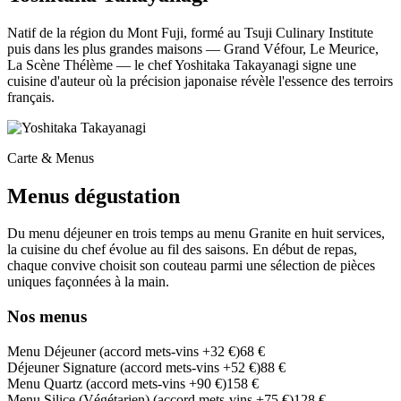
Natif de la région du Mont Fuji, formé au Tsuji Culinary Institute
puis dans les plus grandes maisons — Grand Véfour, Le Meurice,
La Scène Thélème — le chef Yoshitaka Takayanagi signe une
cuisine d'auteur où la précision japonaise révèle l'essence des terroirs
français.
Carte & Menus
Menus dégustation
Du menu déjeuner en trois temps au menu Granite en huit services,
la cuisine du chef évolue au fil des saisons. En début de repas,
chaque convive choisit son couteau parmi une sélection de pièces
uniques façonnées à la main.
Nos menus
Menu Déjeuner (accord mets-vins +32 €)
68 €
Déjeuner Signature (accord mets-vins +52 €)
88 €
Menu Quartz (accord mets-vins +90 €)
158 €
Menu Silice (Végétarien) (accord mets-vins +75 €)
128 €