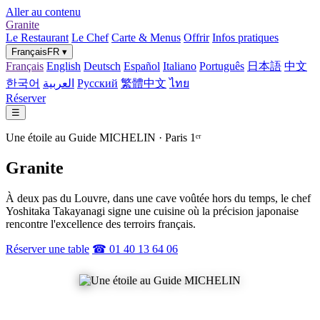
Aller au contenu
Granite
Le Restaurant
Le Chef
Carte & Menus
Offrir
Infos pratiques
Français
FR
▾
Français
English
Deutsch
Español
Italiano
Português
日本語
中文
한국어
العربية
Русский
繁體中文
ไทย
Réserver
☰
Une étoile au Guide MICHELIN · Paris 1ᵉʳ
Granite
À deux pas du Louvre, dans une cave voûtée hors du temps, le chef
Yoshitaka Takayanagi signe une cuisine où la précision japonaise
rencontre l'excellence des terroirs français.
Réserver une table
☎ 01 40 13 64 06