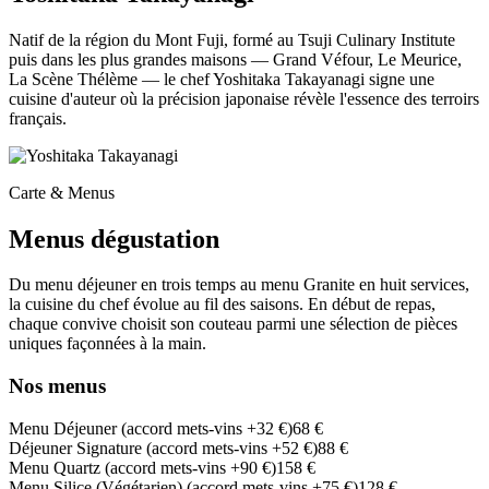
Natif de la région du Mont Fuji, formé au Tsuji Culinary Institute
puis dans les plus grandes maisons — Grand Véfour, Le Meurice,
La Scène Thélème — le chef Yoshitaka Takayanagi signe une
cuisine d'auteur où la précision japonaise révèle l'essence des terroirs
français.
Carte & Menus
Menus dégustation
Du menu déjeuner en trois temps au menu Granite en huit services,
la cuisine du chef évolue au fil des saisons. En début de repas,
chaque convive choisit son couteau parmi une sélection de pièces
uniques façonnées à la main.
Nos menus
Menu Déjeuner (accord mets-vins +32 €)
68 €
Déjeuner Signature (accord mets-vins +52 €)
88 €
Menu Quartz (accord mets-vins +90 €)
158 €
Menu Silice (Végétarien) (accord mets-vins +75 €)
128 €