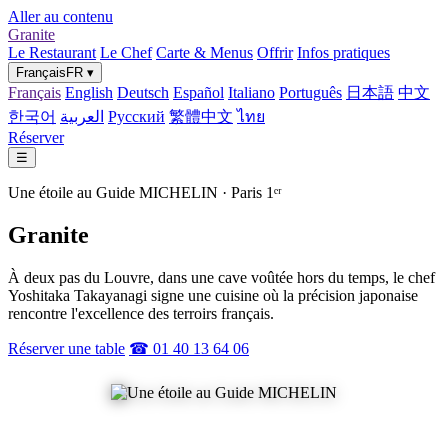
Aller au contenu
Granite
Le Restaurant
Le Chef
Carte & Menus
Offrir
Infos pratiques
Français
FR
▾
Français
English
Deutsch
Español
Italiano
Português
日本語
中文
한국어
العربية
Русский
繁體中文
ไทย
Réserver
☰
Une étoile au Guide MICHELIN · Paris 1ᵉʳ
Granite
À deux pas du Louvre, dans une cave voûtée hors du temps, le chef
Yoshitaka Takayanagi signe une cuisine où la précision japonaise
rencontre l'excellence des terroirs français.
Réserver une table
☎ 01 40 13 64 06