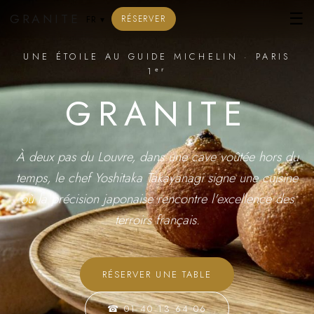
☰
GRANITE
RÉSERVER
FR
▾
UNE ÉTOILE AU GUIDE MICHELIN · PARIS
1ᵉʳ
GRANITE
À deux pas du Louvre, dans une cave voûtée hors du
temps, le chef Yoshitaka Takayanagi signe une cuisine
où la précision japonaise rencontre l'excellence des
terroirs français.
RÉSERVER UNE TABLE
☎ 01 40 13 64 06