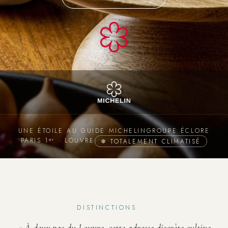
UNE ÉTOILE AU GUIDE MICHELIN
GROUPE ÉCLORE
PARIS 1ᵉʳ · LOUVRE
❄ TOTALEMENT CLIMATISÉ
DISTINCTIONS